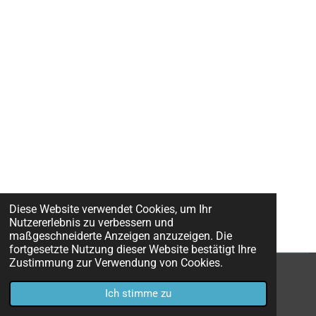
Diese Website verwendet Cookies, um Ihr
Nutzererlebnis zu verbessern und
maßgeschneiderte Anzeigen anzuzeigen. Die
fortgesetzte Nutzung dieser Website bestätigt Ihre
Zustimmung zur Verwendung von Cookies.
© 2022 - 2026 Martener Transporte
Ich stimme zu
Mit Unterstützung von
Webador